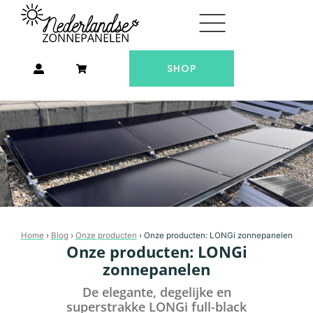
Ga
naar
de
inhoud
SHOP
Home
›
Blog
›
Onze producten
›
Onze producten: LONGi zonnepanelen
Onze producten: LONGi
zonnepanelen
De elegante, degelijke en
superstrakke LONGi full-black