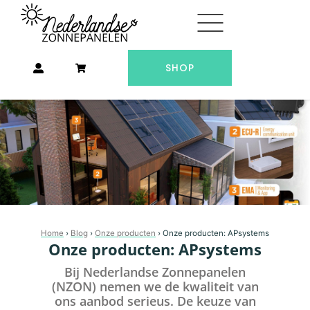
Ga
naar
de
inhoud
SHOP
Home
›
Blog
›
Onze producten
›
Onze producten: APsystems
Onze producten: APsystems
Bij Nederlandse Zonnepanelen
(NZON) nemen we de kwaliteit van
ons aanbod serieus. De keuze van