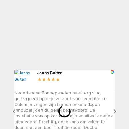
Janny Buiten
★
★
★
★
★
Nederlandse Zonnepanelen heeft erg vlug
Niet v
gereageerd op mijn verzoek voor een offerte.
volle 
Ook mijn vragen zijn binnen enkele dagen
Zonnep
inhoudelijk en duidelijk beantwoord. De
Het vo
installatie was op korte termijn en alles is netjes
meeden
uitgevoerd. Prachtig, deze kans om zaken te
snel v
doen met een bedrijf uit de regio. Dubbel
aangep