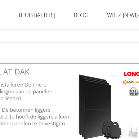
THUISBATTERIJ
BLOG
WIE ZIJN WIJ
OP – PLUGIN-BATTERIJ.NL – KOOP DE MARSTEK VENUS 
PLAT DAK
nstalleren De micro-
dingen aan de panelen
abriceerd.
e De betonnen liggers
d. Je hoeft de liggers alleen
 zonnepanelen te bevestigen