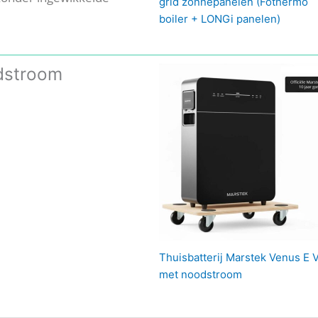
grid zonnepanelen (Fothermo
boiler + LONGi panelen)
odstroom
Thuisbatterij Marstek Venus E 
met noodstroom