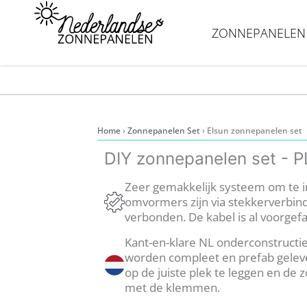
Ga
naar
ZONNEPANELEN
de
inhoud
ONZE NIEUWE WEBSH
Home
›
Zonnepanelen Set
›
Elsun zonnepanelen set
DIY zonnepanelen set - 
Zeer gemakkelijk systeem om te i
omvormers zijn via stekkerverbin
verbonden. De kabel is al voorgef
Kant-en-klare NL onderconstructi
worden compleet en prefab gelever
op de juiste plek te leggen en de
met de klemmen.