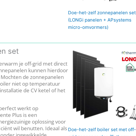
Doe-het-zelf zonnepanelen set
(LONGi panelen + APsystems
micro-omvormers)
en set
erwarm je off-grid met direct
onnepanelen kunnen hierdoor
. Mochten de zonnepanelen
oiler niet op temperatuur
installatie de CV ketel of het
 perfect werkt op
ente Plus is een
ergiezuinige oplossing voor
ciënt wil benutten. Ideaal als
Doe-het-zelf boiler set met off-
 zonder ingewikkelde